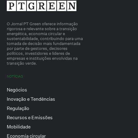
O Jornal PT Green oferece informação
rigorosa e relevante sobre a transição
energética, economia circular e
sustentabilidade, contribuindo para uma
tomada de decisão mais fundamentada
por parte de gestores, decisores
políticos, investidores e líderes de
empresas e instituições envolvidas na
transição verde.
NOTÍCIAS
Negócios
Inovação e Tendências
Regulação
Recursos e Emissões
Mobilidade
Economia circular