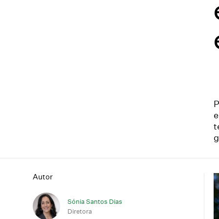
P
e
t
g
Autor
Sónia Santos Dias
Diretora