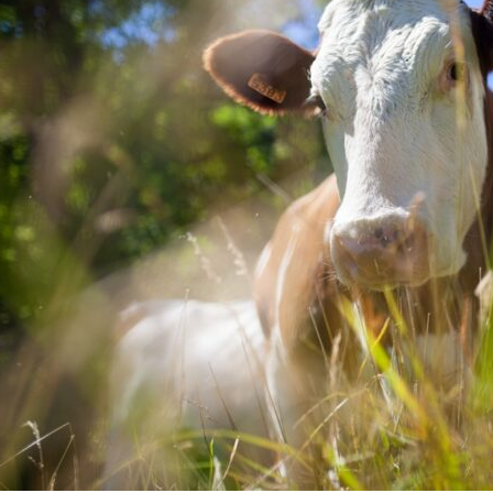
on
are