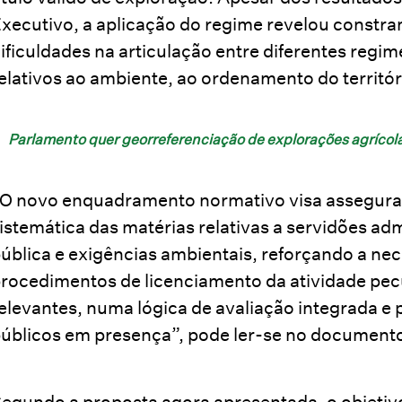
xecutivo, a aplicação do regime revelou constr
ificuldades na articulação entre diferentes reg
elativos ao ambiente, ao ordenamento do territór
Parlamento quer georreferenciação de explorações agrícolas
O novo enquadramento normativo visa assegurar
istemática das matérias relativas a servidões admi
ública e exigências ambientais, reforçando a nec
rocedimentos de licenciamento da atividade pecu
elevantes, numa lógica de avaliação integrada e
úblicos em presença”, pode ler-se no document
egundo a proposta agora apresentada, o objeti