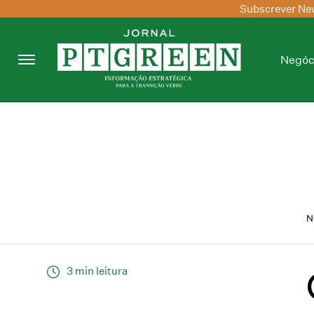
Subscrever New
Negóc
N
3 min leitura