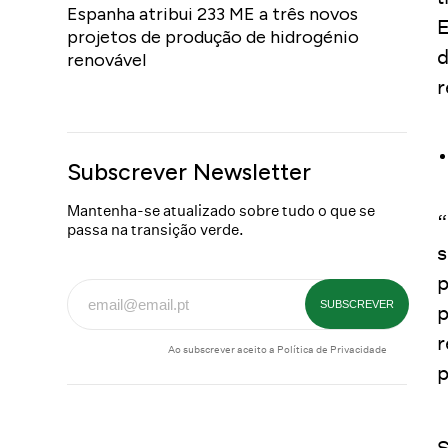
Espanha atribui 233 ME a três novos
E
projetos de produção de hidrogénio
d
renovável
r
Subscrever Newsletter
Mantenha-se atualizado sobre tudo o que se
“
passa na transição verde.
s
p
p
r
Ao subscrever aceito a
Política de Privacidade
p
S