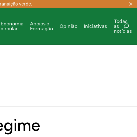
ransição verde.
Todas
Economia
Apoios e
Opinião
Iniciativas
as
circular
Formação
notícias
PESQUISAR
egime