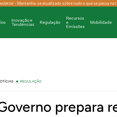
sletter
- Mantenha-se atualizado sobre tudo o que se passa na t
Recursos
Inovação e
ios
Regulação
e
Mobilidade
Tendências
Emissões
OTÍCIAS
REGULAÇÃO
Governo prepara r