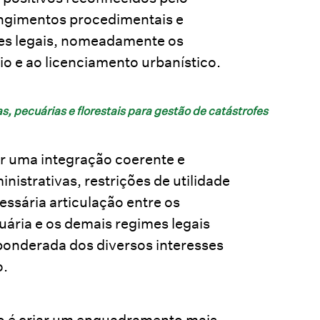
angimentos procedimentais e
imes legais, nomeadamente os
io e ao licenciamento urbanístico.
, pecuárias e florestais para gestão de catástrofes
 uma integração coerente e
nistrativas, restrições de utilidade
essária articulação entre os
ária e os demais regimes legais
 ponderada dos diversos interesses
o.
vo é criar um enquadramento mais