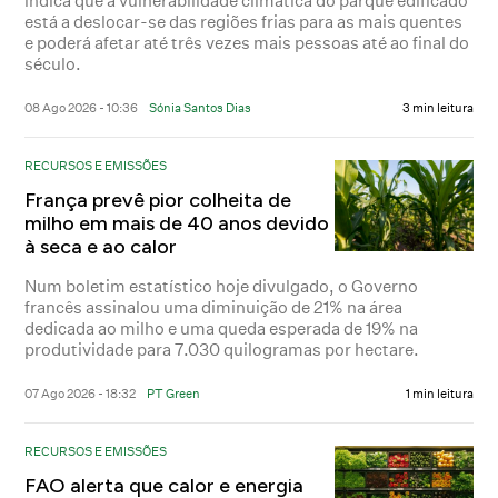
indica que a vulnerabilidade climática do parque edificado
está a deslocar-se das regiões frias para as mais quentes
e poderá afetar até três vezes mais pessoas até ao final do
século.
08 Ago 2026 - 10:36
Sónia Santos Dias
3 min leitura
RECURSOS E EMISSÕES
França prevê pior colheita de
milho em mais de 40 anos devido
à seca e ao calor
Num boletim estatístico hoje divulgado, o Governo
francês assinalou uma diminuição de 21% na área
dedicada ao milho e uma queda esperada de 19% na
produtividade para 7.030 quilogramas por hectare.
07 Ago 2026 - 18:32
PT Green
1 min leitura
RECURSOS E EMISSÕES
FAO alerta que calor e energia