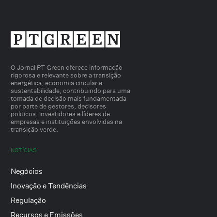
O Jornal PT Green oferece informação
rigorosa e relevante sobre a transição
energética, economia circular e
sustentabilidade, contribuindo para uma
tomada de decisão mais fundamentada
por parte de gestores, decisores
políticos, investidores e líderes de
empresas e instituições envolvidas na
transição verde.
NOTÍCIAS
Negócios
Inovação e Tendências
Regulação
Recursos e Emissões