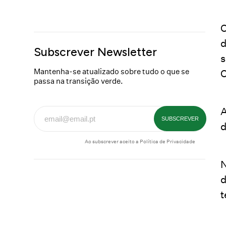
O
d
Subscrever Newsletter
s
Mantenha-se atualizado sobre tudo o que se
C
passa na transição verde.
A
d
Ao subscrever aceito a
Política de Privacidade
N
d
t