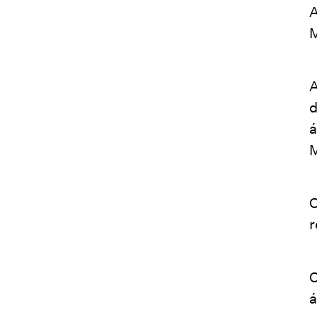
A
M
A
d
á
M
O
r
O
á