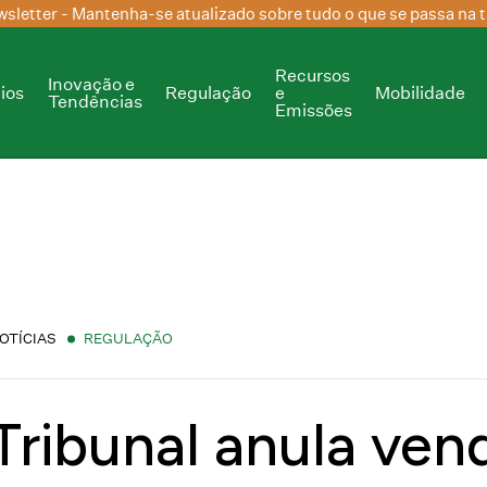
sletter
- Mantenha-se atualizado sobre tudo o que se passa na t
Recursos
Inovação e
ios
Regulação
e
Mobilidade
Tendências
Emissões
OTÍCIAS
REGULAÇÃO
Tribunal anula ven