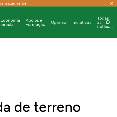
ransição verde.
Todas
Economia
Apoios e
Opinião
Iniciativas
as
circular
Formação
notícias
PESQUISAR
da de terreno