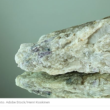
on
are
oto: Adobe Stock/Henri Koskinen