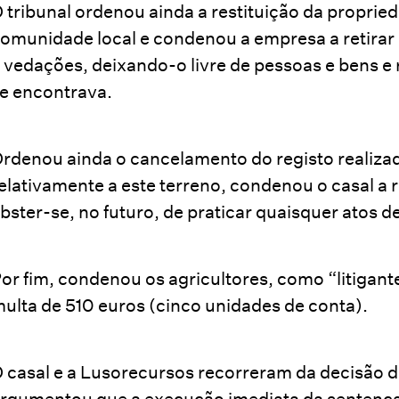
 tribunal ordenou ainda a restituição da proprie
omunidade local e condenou a empresa a retirar
 vedações, deixando-o livre de pessoas e bens e
e encontrava.
rdenou ainda o cancelamento do registo realiza
elativamente a este terreno, condenou o casal a re
bster-se, no futuro, de praticar quaisquer atos d
or fim, condenou os agricultores, como “litiga
ulta de 510 euros (cinco unidades de conta).
 casal e a Lusorecursos recorreram da decisão d
rgumentou que a execução imediata da sentença 