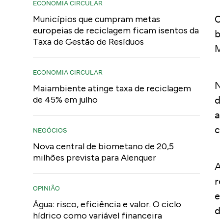
ECONOMIA CIRCULAR
O
Municípios que cumpram metas
europeias de reciclagem ficam isentos da
b
Taxa de Gestão de Resíduos
M
ECONOMIA CIRCULAR
N
Maiambiente atinge taxa de reciclagem
d
de 45% em julho
a
c
NEGÓCIOS
Nova central de biometano de 20,5
milhões prevista para Alenquer
A
r
OPINIÃO
e
Água: risco, eficiência e valor. O ciclo
d
hídrico como variável financeira