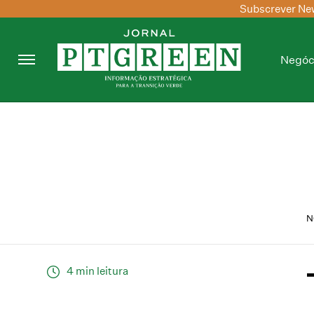
Subscrever New
Negóc
N
4 min leitura