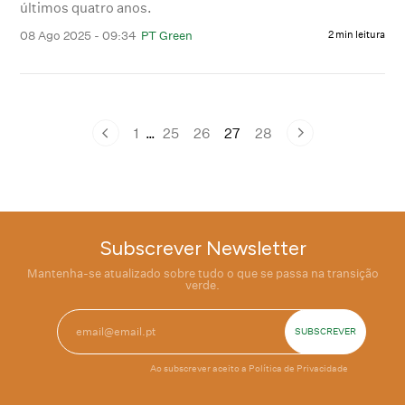
últimos quatro anos.
08 Ago 2025 - 09:34
PT Green
2 min leitura
1
…
25
26
27
28
Subscrever Newsletter
Mantenha-se atualizado sobre tudo o que se passa na transição
verde.
Ao subscrever aceito a
Política de Privacidade