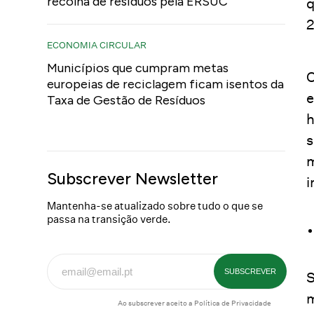
recolha de resíduos pela ERSUC
q
2
ECONOMIA CIRCULAR
Municípios que cumpram metas
O
europeias de reciclagem ficam isentos da
e
Taxa de Gestão de Resíduos
h
s
m
Subscrever Newsletter
i
Mantenha-se atualizado sobre tudo o que se
passa na transição verde.
S
m
Ao subscrever aceito a
Política de Privacidade