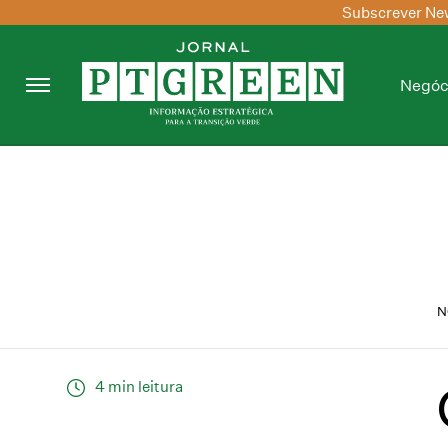
Subscrever New
Negóc
N
4 min leitura