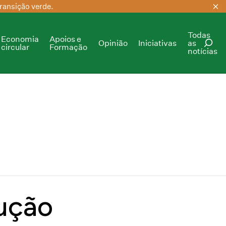
ransição verde.
Todas
Economia
Apoios e
Opinião
Iniciativas
as
circular
Formação
notícias
PESQUISAR
ução