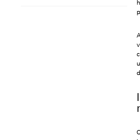
h
p
A
v
c
u
d
O