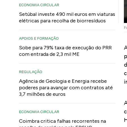
ECONOMIA CIRCULAR
Setúbal investe 490 mil euros em viaturas
elétricas para recolha de biorresíduos
F
APOIOS E FORMAÇÃO
A
Sobe para 79% taxa de execução do PRR
com entrada de 2,3 mil ME
p
d
REGULAÇÃO
c
Agência de Geologia e Energia recebe
i
poderes para avançar com contratos até
3,7 milhões de euros
A
c
ECONOMIA CIRCULAR
H
Coimbra critica falhas recorrentes na