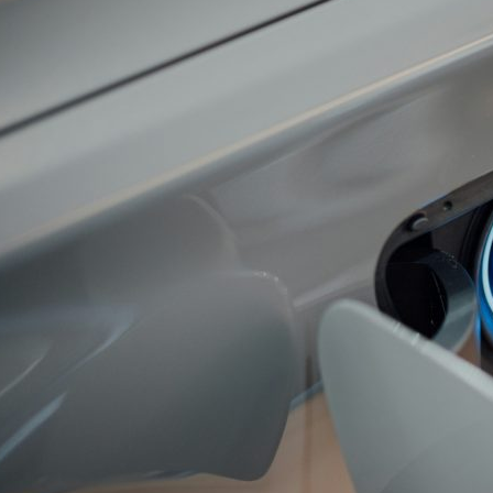
on
are