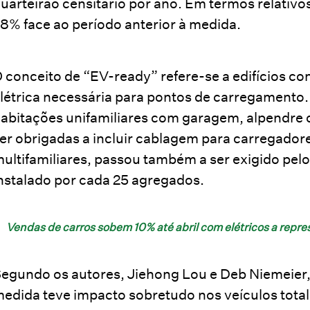
uarteirão censitário por ano. Em termos relativo
8% face ao período anterior à medida.
 conceito de “EV-ready” refere-se a edifícios co
létrica necessária para pontos de carregamento.
abitações unifamiliares com garagem, alpendre
er obrigadas a incluir cablagem para carregadores
ultifamiliares, passou também a ser exigido pe
nstalado por cada 25 agregados.
Vendas de carros sobem 10% até abril com elétricos a rep
egundo os autores, Jiehong Lou e Deb Niemeier,
edida teve impacto sobretudo nos veículos tota