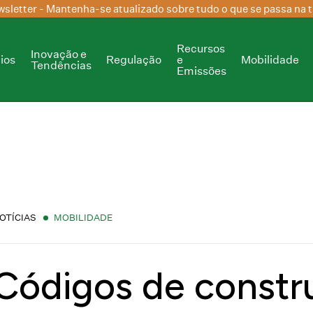
sletter
- Mantenha-se atualizado sobre tudo o que se passa na t
Recursos
Inovação e
ios
Regulação
e
Mobilidade
Tendências
Emissões
OTÍCIAS
MOBILIDADE
Códigos de constr