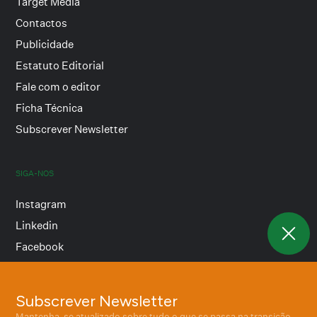
Target Media
Contactos
Publicidade
Estatuto Editorial
Fale com o editor
Ficha Técnica
Subscrever Newsletter
SIGA-NOS
Instagram
Linkedin
Facebook
Subscrever Newsletter
Termos e condições
Mantenha-se atualizado sobre tudo o que se passa na transição