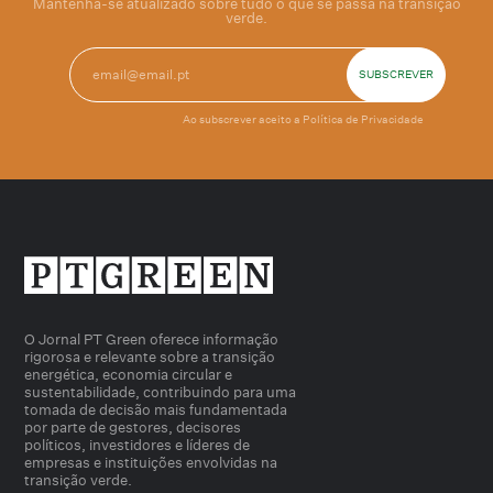
Mantenha-se atualizado sobre tudo o que se passa na transição
verde.
Ao subscrever aceito a
Política de Privacidade
O Jornal PT Green oferece informação
rigorosa e relevante sobre a transição
energética, economia circular e
sustentabilidade, contribuindo para uma
tomada de decisão mais fundamentada
por parte de gestores, decisores
políticos, investidores e líderes de
empresas e instituições envolvidas na
transição verde.