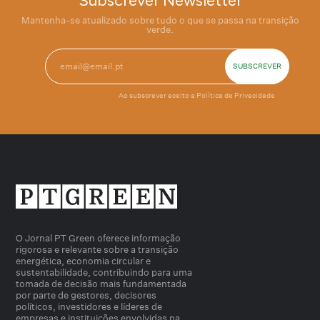
Subscrever Newsletter
Mantenha-se atualizado sobre tudo o que se passa na transição
verde.
Ao subscrever aceito a
Política de Privacidade
O Jornal PT Green oferece informação
rigorosa e relevante sobre a transição
energética, economia circular e
sustentabilidade, contribuindo para uma
tomada de decisão mais fundamentada
por parte de gestores, decisores
políticos, investidores e líderes de
empresas e instituições envolvidas na