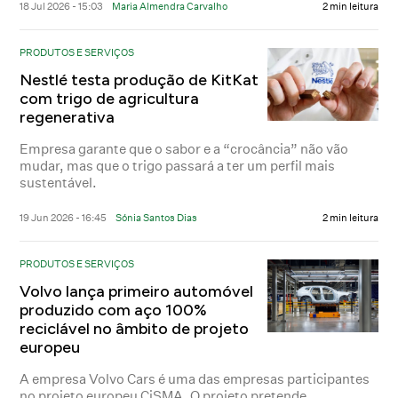
18 Jul 2026 - 15:03
Maria Almendra Carvalho
2 min leitura
PRODUTOS E SERVIÇOS
Nestlé testa produção de KitKat
com trigo de agricultura
regenerativa
Empresa garante que o sabor e a “crocância” não vão
mudar, mas que o trigo passará a ter um perfil mais
sustentável.
19 Jun 2026 - 16:45
Sónia Santos Dias
2 min leitura
PRODUTOS E SERVIÇOS
Volvo lança primeiro automóvel
produzido com aço 100%
reciclável no âmbito de projeto
europeu
A empresa Volvo Cars é uma das empresas participantes
no projeto europeu CiSMA. O projeto pretende