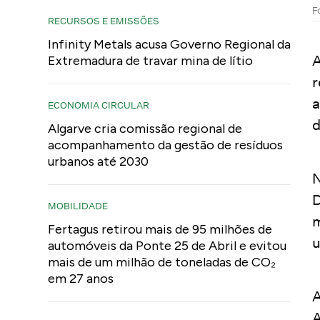
F
RECURSOS E EMISSÕES
Infinity Metals acusa Governo Regional da
A
Extremadura de travar mina de lítio
r
a
ECONOMIA CIRCULAR
d
Algarve cria comissão regional de
acompanhamento da gestão de resíduos
urbanos até 2030
N
D
MOBILIDADE
m
Fertagus retirou mais de 95 milhões de
u
automóveis da Ponte 25 de Abril e evitou
mais de um milhão de toneladas de CO₂
em 27 anos
A
A