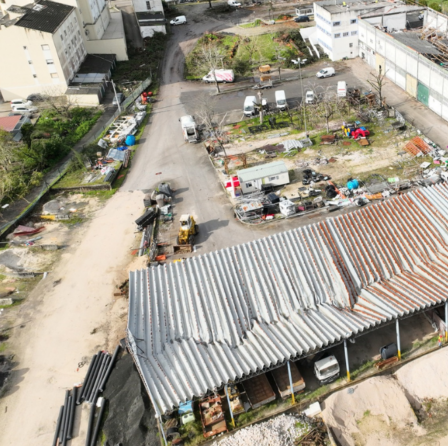
on
are