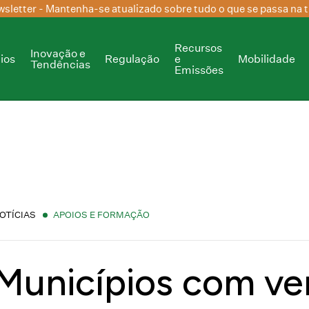
sletter
- Mantenha-se atualizado sobre tudo o que se passa na t
Recursos
Inovação e
ios
Regulação
e
Mobilidade
Tendências
Emissões
OTÍCIAS
APOIOS E FORMAÇÃO
Municípios com ve