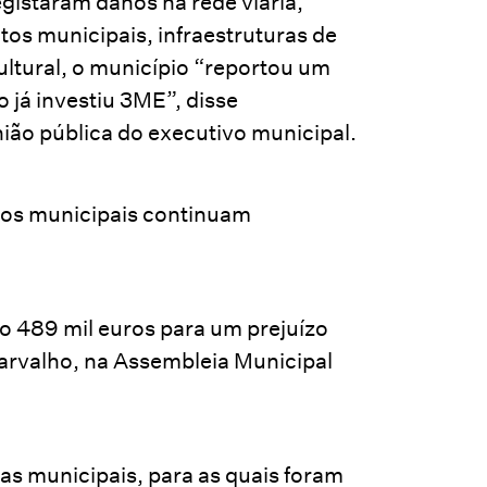
istaram danos na rede viária,
tos municipais, infraestruturas de
ltural, o município “reportou um
 já investiu 3ME”, disse
ião pública do executivo municipal.
hos municipais continuam
o 489 mil euros para um prejuízo
Carvalho, na Assembleia Municipal
s municipais, para as quais foram