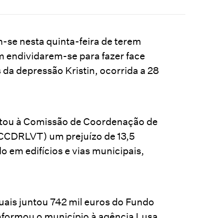
-se nesta quinta-feira de terem
m endividarem-se para fazer face
da depressão Kristin, ocorrida a 28
ortou à Comissão de Coordenação de
(CCDRLVT) um prejuízo de 13,5
o em edifícios e vias municipais,
uais juntou 742 mil euros do Fundo
nformou o município à agência Lusa.