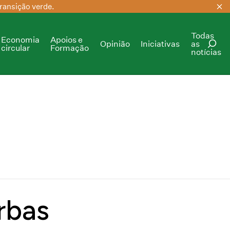
ransição verde.
Todas
Economia
Apoios e
Opinião
Iniciativas
as
circular
Formação
notícias
PESQUISAR
rbas