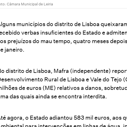
oto: Câmara Municipal de Leiria
lguns municípios do distrito de Lisboa queixaram
ecebido verbas insuficientes do Estado e admite
os prejuízos do mau tempo, quatro meses depois 
e janeiro.
o distrito de Lisboa, Mafra (independente) rep
esenvolvimento Rural de Lisboa e Vale do Tejo 
ilhões de euros (ME) relativos a danos, sobretud
ma das quais ainda se encontra interdita.
té agora, o Estado adiantou 583 mil euros, aos q
mbiental para intervenções em linhas de água, i