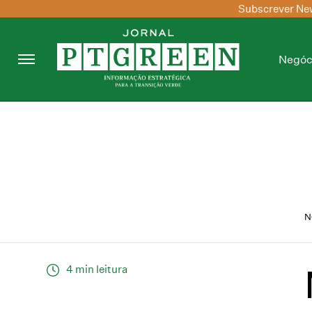
Subscrever New
Negóc
N
4 min leitura