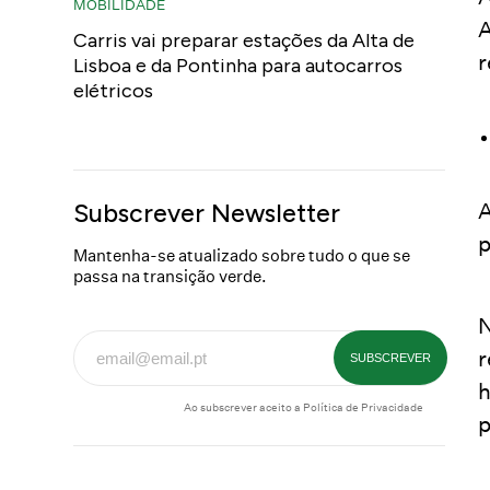
MOBILIDADE
A
Carris vai preparar estações da Alta de
r
Lisboa e da Pontinha para autocarros
elétricos
A
Subscrever Newsletter
p
Mantenha-se atualizado sobre tudo o que se
passa na transição verde.
N
r
h
Ao subscrever aceito a
Política de Privacidade
p