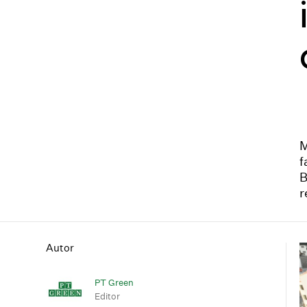
M
f
B
r
Autor
PT Green
Editor