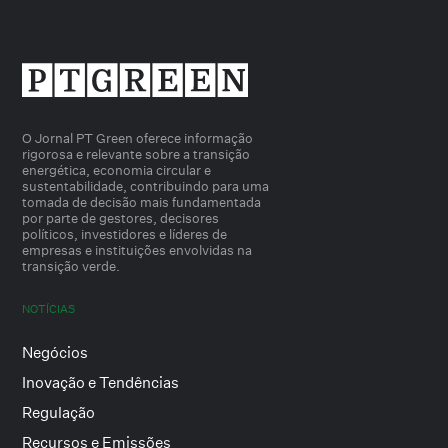
O Jornal PT Green oferece informação
rigorosa e relevante sobre a transição
energética, economia circular e
sustentabilidade, contribuindo para uma
tomada de decisão mais fundamentada
por parte de gestores, decisores
políticos, investidores e líderes de
empresas e instituições envolvidas na
transição verde.
NOTÍCIAS
Negócios
Inovação e Tendências
Regulação
Recursos e Emissões