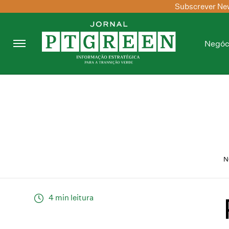
Subscrever New
Negóc
N
4 min leitura