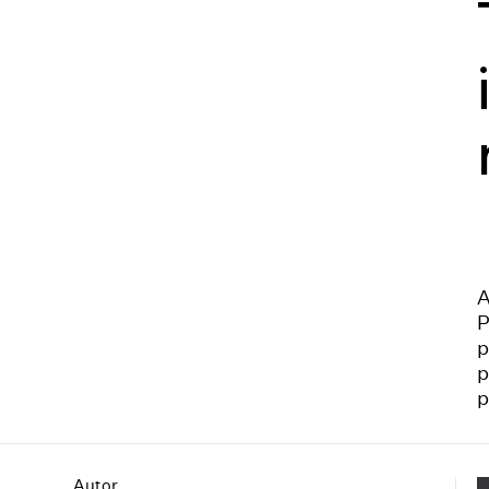
A
P
p
p
p
Autor