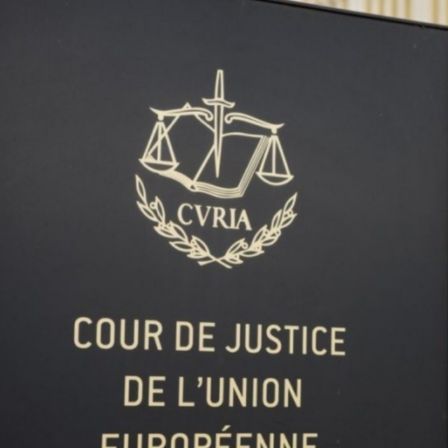
on
are