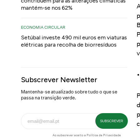
contribuem para as alterações climáticas
A
mantém-se nos 62%
p
B
ECONOMIA CIRCULAR
P
Setúbal investe 490 mil euros em viaturas
p
elétricas para recolha de biorresíduos
v
Subscrever Newsletter
Mantenha-se atualizado sobre tudo o que se
P
passa na transição verde.
d
p
c
Ao subscrever aceito a
Política de Privacidade