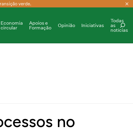
ransição verde.
Todas
Economia
Apoios e
Opinião
Iniciativas
as
circular
Formação
notícias
PESQUISAR
rocessos no