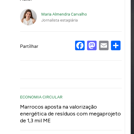
Maria Almendra Carvalho
Jornalista estagiária
Facebook
Mastod
Email
Sh
Partilhar
ECONOMIA CIRCULAR
Marrocos aposta na valorização
energética de resíduos com megaprojeto
de 1,3 mil ME