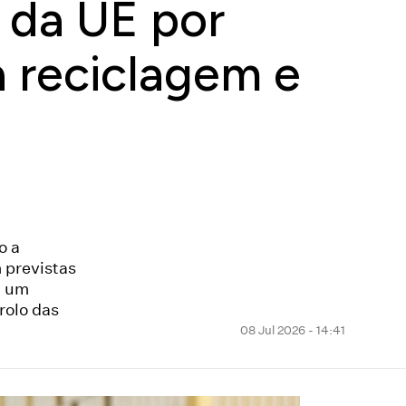
a da UE por
 reciclagem e
o a
 previstas
u um
rolo das
08 Jul 2026 - 14:41