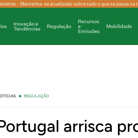
sletter
- Mantenha-se atualizado sobre tudo o que se passa na t
Recursos
Inovação e
ios
Regulação
e
Mobilidade
Tendências
Emissões
OTÍCIAS
REGULAÇÃO
Portugal arrisca p